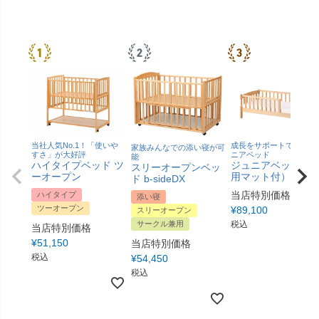
当社人気No.1！「使いや
成長をサポートできるジ
家族みんなでの添い寝が可
すさ」が大好評
ニアベッド
能
ハイタイプベッド ツ
ジュニアベッド（
スリーオープンベッ
ーオープン
用マット付）
ド b-sideDX
当店特別価格
ハイタイプ
添い寝
ツーオープン
¥
89,100
スリーオープン
サークル兼用
税込
当店特別価格
¥
51,150
当店特別価格
税込
¥
54,450
税込