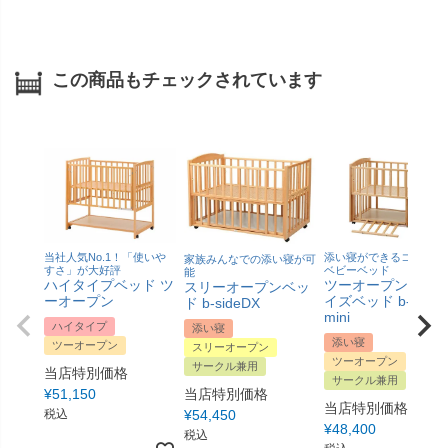
この商品もチェックされています
当社人気No.1！「使いや
添い寝ができるコンパク
家族みんなでの添い寝が可
すさ」が大好評
ベビーベッド
能
ハイタイプベッド ツ
ツーオープンミニ
スリーオープンベッ
ーオープン
イズベッド b-side
ド b-sideDX
mini
ハイタイプ
添い寝
添い寝
ツーオープン
スリーオープン
ツーオープン
サークル兼用
当店特別価格
サークル兼用
¥
51,150
当店特別価格
当店特別価格
税込
¥
54,450
¥
48,400
税込