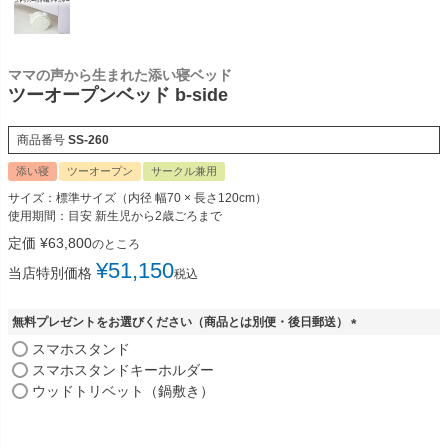
ママの声から生まれた添い寝ベッド
ツーオープンベッド b-side
商品番号
SS-260
添い寝
ツーオープン
サークル兼用
サイズ：標準サイズ（内径 幅70 × 長さ120cm）
使用期間：目安 新生児から2歳ごろまで
定価
¥
63,800
のところ
¥
51,150
当店特別価格
税込
無料プレゼントをお選びください（商品とは別便・後日郵送）
(
スマホスタンド
必
スマホスタンドキーホルダー
須
ウッドトリベット（鍋敷き）
)