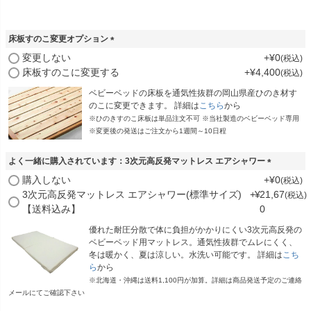
床板すのこ変更オプション
(
変更しない
+
¥
0
税込
必
床板すのこに変更する
+
¥
4,400
税込
須
)
ベビーベッドの床板を通気性抜群の岡山県産ひのき材す
のこに変更できます。 詳細は
こちら
から
※ひのきすのこ床板は単品注文不可 ※当社製造のベビーベッド専用
※変更後の発送はご注文から1週間～10日程
よく一緒に購入されています：3次元高反発マットレス エアシャワー
(
購入しない
+
¥
0
税込
必
3次元高反発マットレス エアシャワー(標準サイズ)
+
¥
21,67
税込
須
【送料込み】
0
)
優れた耐圧分散で体に負担がかかりにくい3次元高反発の
ベビーベッド用マットレス。通気性抜群でムレにくく、
冬は暖かく、夏は涼しい。水洗い可能です。 詳細は
こち
ら
から
※北海道・沖縄は送料1,100円が加算。詳細は商品発送予定のご連絡
メールにてご確認下さい