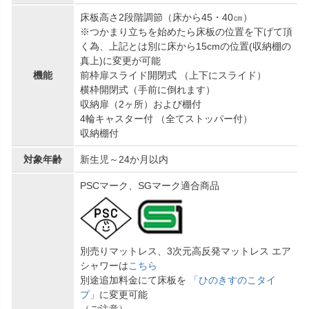
床板高さ2段階調節（床から45・40㎝）
※つかまり立ちを始めたら床板の位置を下げて頂
く為、上記とは別に床から15cmの位置(収納棚の
真上)に変更が可能
機能
前枠扉スライド開閉式 （上下にスライド）
横枠開閉式（手前に倒れます）
収納扉（2ヶ所）および棚付
4輪キャスター付 （全てストッパー付）
収納棚付
対象年齢
新生児～24か月以内
PSCマーク、SGマーク適合商品
別売りマットレス、3次元高反発マットレス エア
シャワーは
こちら
別途追加料金にて床板を
「ひのきすのこタイ
プ」
に変更可能
（ご注意）