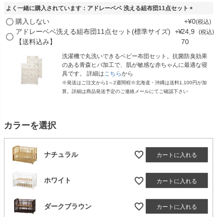
よく一緒に購入されています：アドレーベベ 洗える組布団11点セット
(
購入しない
+
¥
0
税込
必
アドレーベベ洗える組布団11点セット(標準サイズ)
+
¥
24,9
税込
須
【送料込み】
70
)
洗濯機で丸洗いできるベビー布団セット。抗菌防臭効果
のある青森ヒバ加工で、肌が敏感な赤ちゃんに最適な寝
具です。 詳細は
こちら
から
※発送はご注文から1～2週間程※北海道・沖縄は送料1,100円が加
算。詳細は商品発送予定のご連絡メールにてご確認下さい
カラーを選択
ナチュラル
カートに入れる
ホワイト
カートに入れる
ダークブラウン
カートに入れる