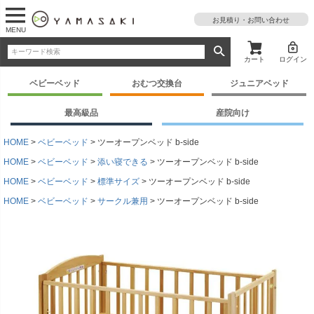
お見積り・お問い合わせ
MENU
カート
ログイン
ベビーベッド
おむつ交換台
ジュニアベッド
最高級品
産院向け
HOME
ベビーベッド
ツーオープンベッド b-side
HOME
ベビーベッド
添い寝できる
ツーオープンベッド b-side
HOME
ベビーベッド
標準サイズ
ツーオープンベッド b-side
HOME
ベビーベッド
サークル兼用
ツーオープンベッド b-side