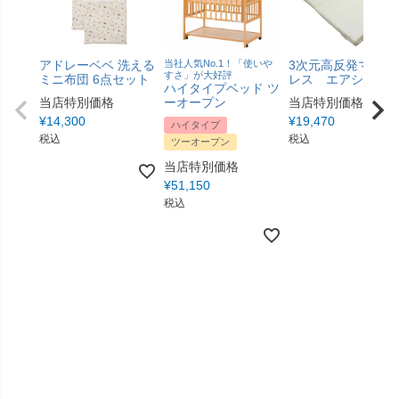
アドレーベベ 洗える
当社人気No.1！「使いや
3次元高反発マット
すさ」が大好評
ミニ布団 6点セット
レス エアシャワ
ハイタイプベッド ツ
当店特別価格
ーオープン
当店特別価格
¥
14,300
¥
19,470
ハイタイプ
税込
税込
ツーオープン
当店特別価格
¥
51,150
税込