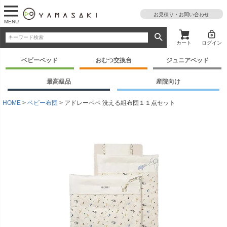
お見積り・お問い合わせ
MENU
カート
ログイン
ベビーベッド
おむつ交換台
ジュニアベッド
最高級品
産院向け
HOME
ベビー布団
アドレーベベ 洗える組布団１１点セット