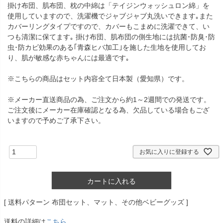
掛け布団、肌布団、枕の中綿は「テイジンウォッシュロン綿」を
使用していますので、洗濯機でジャブジャブ丸洗いできます｡また
カバーリングタイプですので、カバーもこまめに洗濯できて、い
つも清潔に保てます｡ 掛け布団、肌布団の側生地には抗菌･防臭･防
虫･防カビ効果のある｢青森ヒバ加工｣を施した生地を使用してお
り、肌が敏感な赤ちゃんには最適です｡
※こちらの商品はセット内容全て日本製（愛知県）です。
※メーカー直送商品の為、ご注文から約1～2週間での発送です。
ご注文後にメーカー在庫確認となる為、欠品している場合もござ
いますので予めご了承下さい。
お気に入りに登録する
カートに入れる
送料パターン
布団セット、マット、その他ベビーグッズ
送料の詳細は
こちら