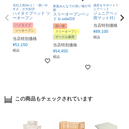
当社人気No.1！「使いや
成長をサポートできるジ
家族みんなでの添い寝が可
すさ」が大好評
ニアベッド
能
ハイタイプベッド ツ
ジュニアベッド（
スリーオープンベッ
ーオープン
用マット付）
ド b-sideDX
当店特別価格
ハイタイプ
添い寝
ツーオープン
¥
89,100
スリーオープン
サークル兼用
税込
当店特別価格
¥
51,150
当店特別価格
税込
¥
54,450
税込
この商品もチェックされています