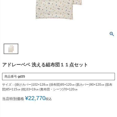
アドレーベベ 洗える組布団１１点セット
商品番号
gd35
サイズ：(掛けカバー)102×128㎝ (掛布団)95×120㎝ (肌カバー)90×120㎝ (肌布
団)85×115㎝ (枕)33×19㎝ (敷布団・シーツ)70×120㎝
¥
22,770
当店特別価格
税込