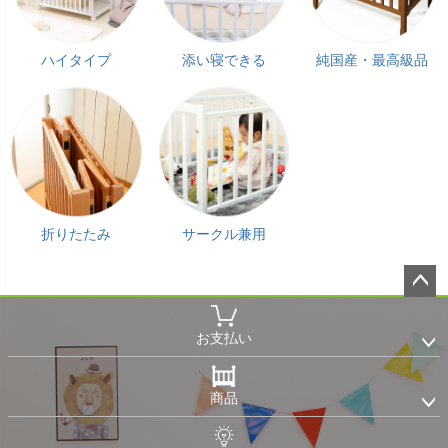
ハイタイプ
添い寝できる
純国産・最高級品
折りたたみ
サークル兼用
ペー
ジト
お支払い
ップ
へ
商品