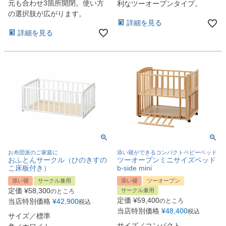
元も合わせ3箇所開閉。使い方
利なツーオープンタイプ。
の選択肢が広がります。
詳細を見る
詳細を見る
お布団派のご家庭に
添い寝ができるコンパクトベビーベッド
おふとんサークル（ひのきすの
ツーオープンミニサイズベッド
こ床板付き）
b-side mini
添い寝
サークル兼用
添い寝
ツーオープン
定価
¥
58,300
サークル兼用
のところ
定価
¥
59,400
当店特別価格
¥
42,900
のところ
税込
当店特別価格
¥
48,400
税込
サイズ／標準
サイズ／コンパクト