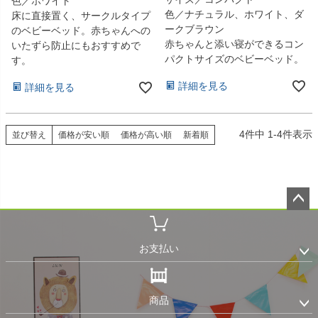
色／ホワイト
色／ナチュラル、ホワイト、ダ
床に直接置く、サークルタイプ
ークブラウン
のベビーベッド。赤ちゃんへの
赤ちゃんと添い寝ができるコン
いたずら防止にもおすすめで
パクトサイズのベビーベッド。
す。
詳細を見る
詳細を見る
4
件中
1
-
4
件表示
並び替え
価格が安い順
価格が高い順
新着順
ペー
ジト
ップ
お支払い
へ
商品