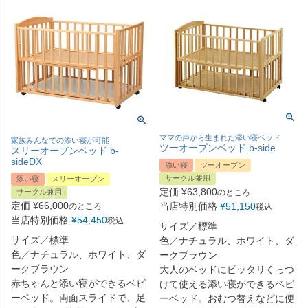
ママの声から生まれた添い寝ベッド
家族みんなでの添い寝が可能
ツーオープンベッド b-side
スリーオープンベッド b-
sideDX
添い寝
ツーオープン
サークル兼用
添い寝
スリーオープン
定価
¥
63,800
サークル兼用
のところ
定価
¥
66,000
当店特別価格
¥
51,150
のところ
税込
当店特別価格
¥
54,450
税込
サイズ／標準
サイズ／標準
色／ナチュラル、ホワイト、ダ
色／ナチュラル、ホワイト、ダ
ークブラウン
ークブラウン
大人のベッドにピッタリくっつ
赤ちゃんと添い寝ができるベビ
けて使える添い寝ができるベビ
ーベッド。両面スライドで、足
ーベッド。おむつ替えなどに便