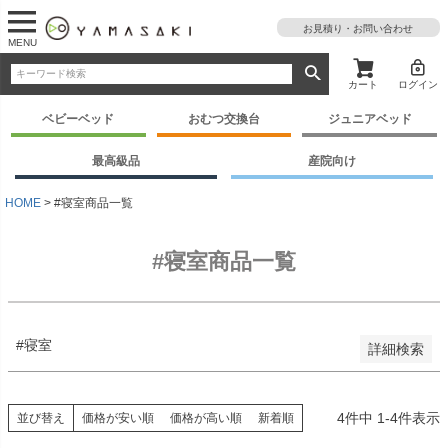
お見積り・お問い合わせ
MENU
予約商品
予約商品のみを表示
カート
ログイン
並び順
ベビーベッド
おむつ交換台
ジュニアベッド
新着順
登録順
最高級品
産院向け
価格が安い順
価格が高い順
HOME
#寝室商品一覧
優先度順
レビュー順
#寝室商品一覧
キーワードヒット順
検索
#寝室
詳細検索
4
件中
1
-
4
件表示
並び替え
価格が安い順
価格が高い順
新着順