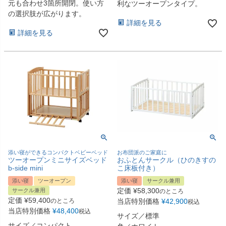
元も合わせ3箇所開閉。使い方
利なツーオープンタイプ。
の選択肢が広がります。
詳細を見る
詳細を見る
添い寝ができるコンパクトベビーベッド
お布団派のご家庭に
ツーオープンミニサイズベッド
おふとんサークル（ひのきすの
b-side mini
こ床板付き）
添い寝
ツーオープン
添い寝
サークル兼用
定価
¥
58,300
サークル兼用
のところ
定価
¥
59,400
のところ
当店特別価格
¥
42,900
税込
当店特別価格
¥
48,400
税込
サイズ／標準
サイズ／コンパクト