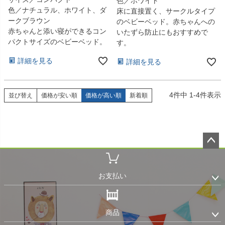
色／ホワイト
色／ナチュラル、ホワイト、ダ
床に直接置く、サークルタイプ
ークブラウン
のベビーベッド。赤ちゃんへの
赤ちゃんと添い寝ができるコン
いたずら防止にもおすすめで
パクトサイズのベビーベッド。
す。
詳細を見る
詳細を見る
4
件中
1
-
4
件表示
並び替え
価格が安い順
価格が高い順
新着順
ペー
ジト
ップ
お支払い
へ
商品