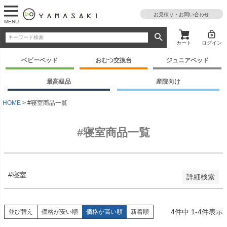
お見積り・お問い合わせ
MENU
予約商品
予約商品のみを表示
カート
ログイン
並び順
ベビーベッド
おむつ交換台
ジュニアベッド
新着順
登録順
最高級品
産院向け
価格が安い順
価格が高い順
HOME
#寝室商品一覧
優先度順
レビュー順
#寝室商品一覧
キーワードヒット順
検索
#寝室
詳細検索
4
件中
1
-
4
件表示
並び替え
価格が安い順
価格が高い順
新着順