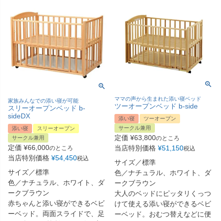
ママの声から生まれた添い寝ベッド
家族みんなでの添い寝が可能
ツーオープンベッド b-side
スリーオープンベッド b-
sideDX
添い寝
ツーオープン
サークル兼用
添い寝
スリーオープン
定価
¥
63,800
サークル兼用
のところ
定価
¥
66,000
当店特別価格
¥
51,150
のところ
税込
当店特別価格
¥
54,450
税込
サイズ／標準
サイズ／標準
色／ナチュラル、ホワイト、ダ
色／ナチュラル、ホワイト、ダ
ークブラウン
ークブラウン
大人のベッドにピッタリくっつ
赤ちゃんと添い寝ができるベビ
けて使える添い寝ができるベビ
ーベッド。両面スライドで、足
ーベッド。おむつ替えなどに便