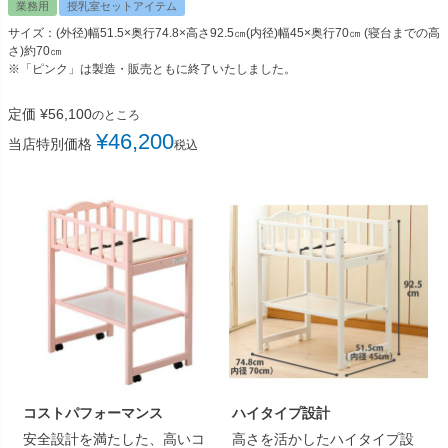
業務用
授乳室セットアイテム
サイズ：(外径)幅51.5×奥行74.8×高さ92.5㎝(内径)幅45×奥行70㎝ (寝台までの高
さ)約70㎝
※「ピンク」は製造・販売ともに終了いたしました。
定価
¥
56,100
のところ
¥
46,200
当店特別価格
税込
コストパフォーマンス
ハイタイプ設計
安全設計を満たした、高いコ
高さを活かしたハイタイプ設