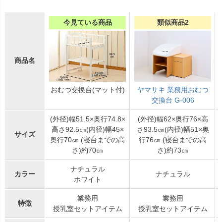
今見ている商品
類似商品2
商品名
おむつ交換台(マット付)
ヤマサキ 業務用おむつ
交換台 G-006
(外径)幅51.5×奥行74.8×
(外径)幅62×奥行76×高
高さ92.5㎝(内径)幅45×
さ93.5㎝(内径)幅51×奥
サイズ
奥行70㎝ (寝台までの高
行76㎝ (寝台までの高
さ)約70㎝
さ)約73㎝
ナチュラル
カラー
ナチュラル
ホワイト
業務用
業務用
特徴
授乳室セットアイテム
授乳室セットアイテム