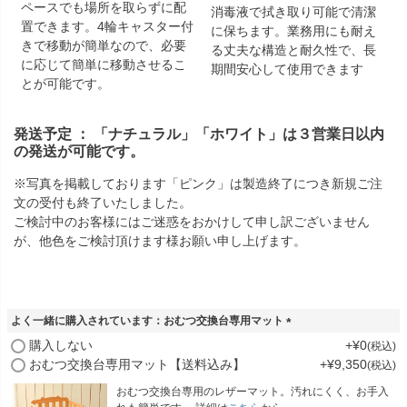
ペースでも場所を取らずに配
消毒液で拭き取り可能で清潔
置できます。4輪キャスター付
に保ちます。業務用にも耐え
きで移動が簡単なので、必要
る丈夫な構造と耐久性で、長
に応じて簡単に移動させるこ
期間安心して使用できます
とが可能です。
発送予定 ： 「ナチュラル」「ホワイト」は３営業日以内
の発送が可能です。
※写真を掲載しております「ピンク」は製造終了につき新規ご注
文の受付も終了いたしました。
ご検討中のお客様にはご迷惑をおかけして申し訳ございません
が、他色をご検討頂けます様お願い申し上げます。
よく一緒に購入されています：おむつ交換台専用マット
(
購入しない
+
¥
0
税込
必
おむつ交換台専用マット【送料込み】
+
¥
9,350
税込
須
)
おむつ交換台専用のレザーマット。汚れにくく、お手入