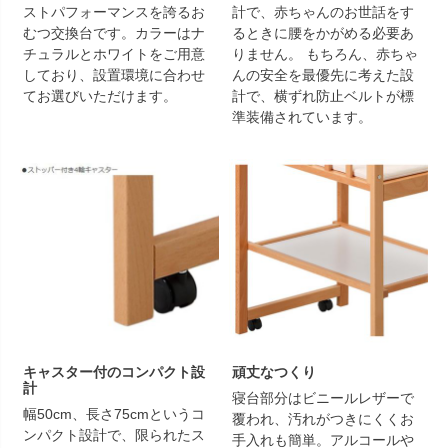
ストパフォーマンスを誇るお
計で、赤ちゃんのお世話をす
むつ交換台です。カラーはナ
るときに腰をかがめる必要あ
チュラルとホワイトをご用意
りません。 もちろん、赤ちゃ
しており、設置環境に合わせ
んの安全を最優先に考えた設
てお選びいただけます。
計で、横ずれ防止ベルトが標
準装備されています。
キャスター付のコンパクト設
頑丈なつくり
計
寝台部分はビニールレザーで
幅50cm、長さ75cmというコ
覆われ、汚れがつきにくくお
ンパクト設計で、限られたス
手入れも簡単。アルコールや