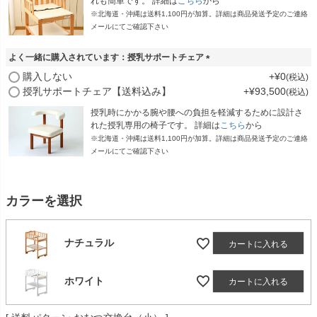
れも簡単です。 詳細は
こちら
から
※北海道・沖縄は送料1,100円が加算。詳細は商品発送予定のご連絡
メールにてご確認下さい
よく一緒に購入されています：授乳サポートチェア
(
購入しない
+
¥
0
税込
必
授乳サポートチェア【送料込み】
+
¥
93,500
税込
須
)
授乳時にかかる腕や腰への負担を軽減するために設計さ
れた授乳専用の椅子です。 詳細は
こちら
から
※北海道・沖縄は送料1,100円が加算。詳細は商品発送予定のご連絡
メールにてご確認下さい
カラーを選択
ナチュラル
カートに入れる
ホワイト
カートに入れる