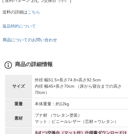
送料パターン
おむつ交換台（小）
送料の詳細は
こちら
返品特約について
商品についてのお問い合わせ
商品の詳細情報
外径 幅51.5×長さ74.8×高さ92.5cm
サイズ
内径 幅45×長さ70cm （床から寝台までの高さ
70cm）
重量
本体重量：約12kg
ブナ材 （ウレタン塗装）
素材
マット：ビニールレザー（芯材＝ウレタン）
おむつ交換台（マット付）仕様書ダウンロードは