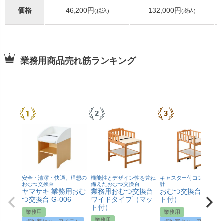
価格
46,200円
132,000円
(税込)
(税込)
業務用商品売れ筋ランキング
安全・清潔・快適。理想の
機能性とデザイン性を兼ね
キャスター付コンパクト
おむつ交換台
備えたおむつ交換台
計
ヤマサキ 業務用おむ
業務用おむつ交換台
おむつ交換台（マ
つ交換台 G-006
ワイドタイプ（マッ
ト付）
ト付）
業務用
業務用
業務用