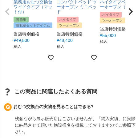
業務用おむつ交換台
コンパクトベッド ツ
ハイタイプベッド 
ワイドタイプ（マッ
ーオープン ミニベッ
ーオープン（新色
ト付）
ド
ハイタイプ
業務用
ハイタイプ
ツーオープン
授乳室セットアイテム
ツーオープン
当店特別価格
当店特別価格
当店特別価格
¥
55,000
¥
49,500
¥
48,400
税込
税込
税込
この商品に関連したよくある質問
おむつ交換台の実物を見ることはできる?
残念ながら展示販売店はございませんが、「納入実績」に実際
に納品させて頂いた施設様名を掲載しておりますのでご参照下
さい。