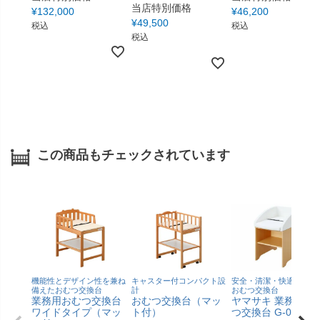
当店特別価格
¥
132,000
¥
46,200
¥
49,500
税込
税込
税込
この商品もチェックされています
機能性とデザイン性を兼ね
キャスター付コンパクト設
安全・清潔・快適。理想
備えたおむつ交換台
計
おむつ交換台
業務用おむつ交換台
おむつ交換台（マッ
ヤマサキ 業務用お
ワイドタイプ（マッ
ト付）
つ交換台 G-006