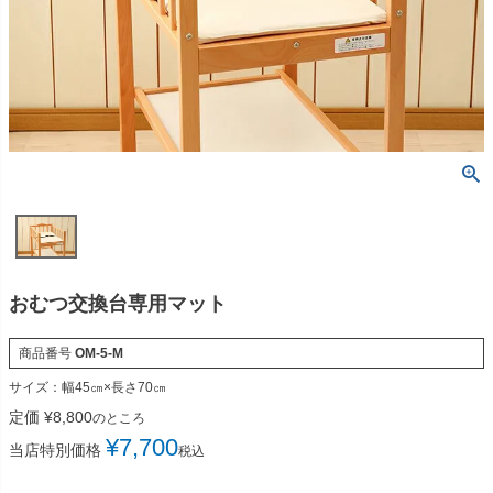
おむつ交換台専用マット
商品番号
OM-5-M
サイズ：幅45㎝×長さ70㎝
定価
¥
8,800
のところ
¥
7,700
当店特別価格
税込