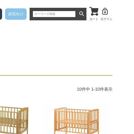
産院向け
カート
ログイン
10
件中
1
-
10
件表示