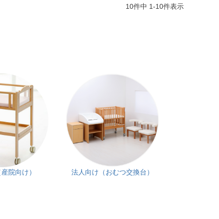
10
件中
1
-
10
件表示
（産院向け）
法人向け（おむつ交換台）