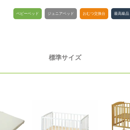
検索
ベビーベッド
ジュニアベッド
おむつ交換台
最高級品
標準サイズ