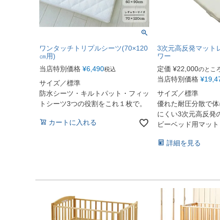
ワンタッチトリプルシーツ(70×120
3次元高反発マット
㎝用)
ワー
当店特別価格
¥
6,490
定価
¥
22,000
税込
のとこ
当店特別価格
¥
19,4
サイズ／標準
防水シーツ・キルトパット・フィッ
サイズ／標準
トシーツ3つの役割をこれ１枚で。
優れた耐圧分散で体
にくい3次元高反発
カートに入れる
ビーベッド用マット
詳細を見る