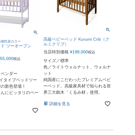
高級ベビーベッド Kurumi Crib（ク
の個性派カラー
ルミクリブ）
ド ツーオープン
当店特別価格
¥
198,000
税込
55,000
税込
サイズ／標準
色／ライトウォルナット、ウォルナ
ット
ラベンダー
純国産にこだわったプレミアムベビ
イタイプベッドツー
ーベッド。高級家具材で知られる世
望の新色登場！
界三大銘木「くるみ材」使用。
ゃんにピッタリのペー
詳細を見る