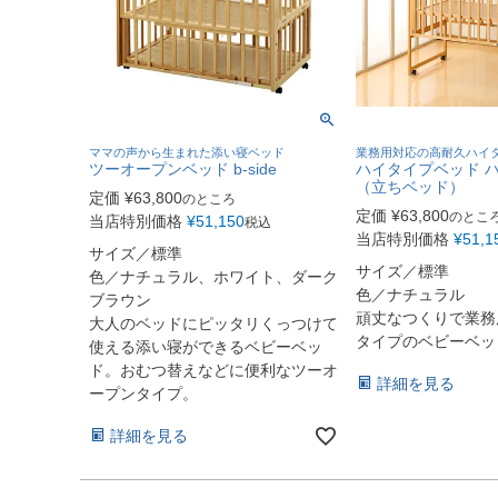
ママの声から生まれた添い寝ベッド
業務用対応の高耐久ハイ
ツーオープンベッド b-side
ハイタイプベッド 
（立ちベッド）
定価
¥
63,800
のところ
定価
¥
63,800
のとこ
当店特別価格
¥
51,150
税込
当店特別価格
¥
51,1
サイズ／標準
サイズ／標準
色／ナチュラル、ホワイト、ダーク
色／ナチュラル
ブラウン
頑丈なつくりで業務
大人のベッドにピッタリくっつけて
タイプのベビーベッ
使える添い寝ができるベビーベッ
ド。おむつ替えなどに便利なツーオ
詳細を見る
ープンタイプ。
詳細を見る