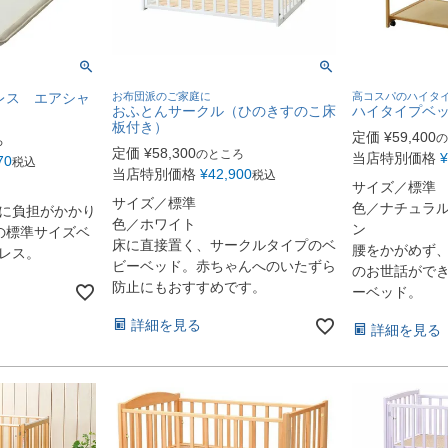
レス エアシャ
お布団派のご家庭に
高コスパのハイタ
おふとんサークル（ひのきすのこ床
ハイタイプベッ
板付き）
定価
¥
59,400
の
ろ
定価
¥
58,300
のところ
当店特別価格
¥
70
税込
当店特別価格
¥
42,900
税込
サイズ／標準
サイズ／標準
色／ナチュラ
に負担がかかり
色／ホワイト
ン
の標準サイズベ
床に直接置く、サークルタイプのベ
腰をかがめず
レス。
ビーベッド。赤ちゃんへのいたずら
のお世話がで
防止にもおすすめです。
ーベッド。
詳細を見る
詳細を見る