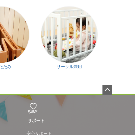
たたみ
サークル兼用
ペー
ジト
ップ
サポート
へ
安心サポート