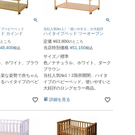
イプベビーベッド
当社人気No.1！「使いやすさ」が大好評
ド カインド
ハイタイプベッド ツーオープン
定価
¥
63,800
ところ
のところ
48,400
当店特別価格
¥
51,150
税込
税込
サイズ／標準
ル、ホワイト、ブラウ
色／ナチュラル、ホワイト、ダーク
ブラウン
、楽な姿勢で赤ちゃん
当社人気№1！2箇所開閉、ハイタ
きるハイタイプのベビ
イプのベビーベッド。使いやすいと
大好評のロングセラー商品。
詳細を見る