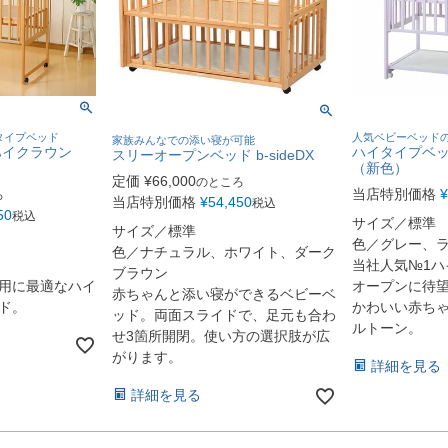
タイプベッド
人気ベビーベッド
家族みんなでの添い寝が可能
ハイクラウン
ハイタイプベッ
スリーオープンベッド b-sideDX
（新色）
定価
¥
66,000
のところ
当店特別価格
¥
ろ
当店特別価格
¥
54,450
税込
50
税込
サイズ／標準
サイズ／標準
色／グレー、
色／ナチュラル、ホワイト、ダーク
当社人気№1ハ
ブラウン
用に最適なハイ
オープンに待
赤ちゃんと添い寝ができるベビーベ
ド。
かわいい赤ち
ッド。両面スライドで、足元も合わ
ルトーン。
せ3箇所開閉。使い方の選択肢が広
がります。
詳細を見る
詳細を見る