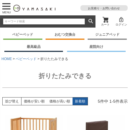
お見積り・お問い合わせ
MENU
カート
ログイン
ベビーベッド
おむつ交換台
ジュニアベッド
最高級品
産院向け
HOME
ベビーベッド
折りたたみできる
折りたたみできる
5
件中
1
-
5
件表示
並び替え
価格が安い順
価格が高い順
新着順