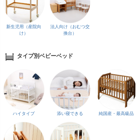
新生児用（産院向
法人向け（おむつ交
け）
換台）
タイプ別ベビーベッド
ハイタイプ
添い寝できる
純国産・最高級品