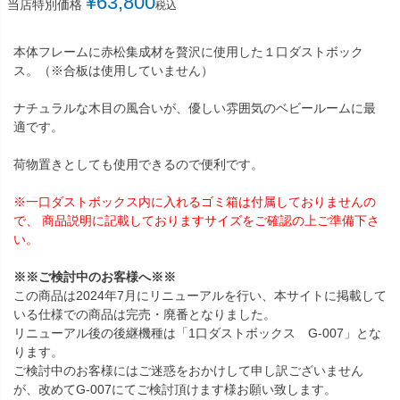
¥
63,800
当店特別価格
税込
本体フレームに赤松集成材を贅沢に使用した１口ダストボック
ス。（※合板は使用していません）
ナチュラルな木目の風合いが、優しい雰囲気のベビールームに最
適です。
荷物置きとしても使用できるので便利です。
※一口ダストボックス内に入れるゴミ箱は付属しておりませんの
で、 商品説明に記載しておりますサイズをご確認の上ご準備下さ
い。
※※ご検討中のお客様へ※※
この商品は2024年7月にリニューアルを行い、本サイトに掲載して
いる仕様での商品は完売・廃番となりました。
リニューアル後の後継機種は「1口ダストボックス G-007」とな
ります。
ご検討中のお客様にはご迷惑をおかけして申し訳ございません
が、改めてG-007にてご検討頂けます様お願い致します。