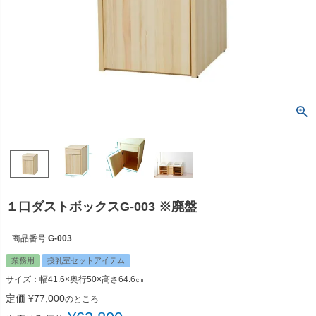
１口ダストボックスG-003 ※廃盤
商品番号
G-003
業務用
授乳室セットアイテム
サイズ：幅41.6×奥行50×高さ64.6㎝
定価
¥
77,000
のところ