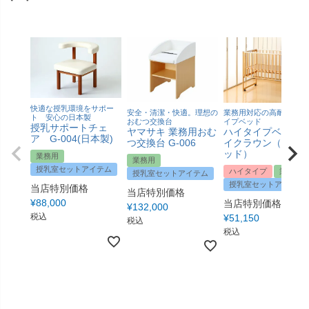
快適な授乳環境をサポー
安全・清潔・快適。理想の
業務用対応の高耐久ハイ
ト 安心の日本製
おむつ交換台
イプベッド
授乳サポートチェ
ヤマサキ 業務用おむ
ハイタイプベッド 
ア G-004(日本製)
つ交換台 G-006
イクラウン（立ち
ッド）
業務用
業務用
授乳室セットアイテム
ハイタイプ
業務用
授乳室セットアイテム
授乳室セットアイテム
当店特別価格
当店特別価格
¥
88,000
当店特別価格
¥
132,000
税込
¥
51,150
税込
税込