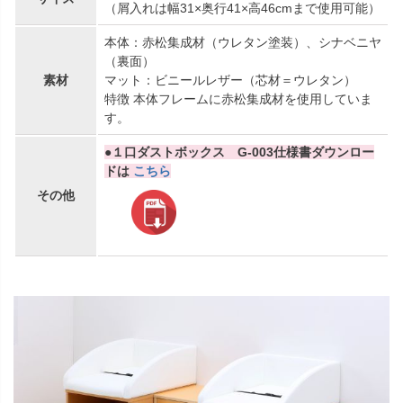
（屑入れは幅31×奥行41×高46cmまで使用可能）
本体：赤松集成材（ウレタン塗装）、シナベニヤ
（裏面）
素材
マット：ビニールレザー（芯材＝ウレタン）
特徴 本体フレームに赤松集成材を使用していま
す。
●１口ダストボックス G-003仕様書ダウンロー
ドは
こちら
その他