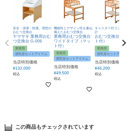
安全・清潔・快適。理想の
機能性とデザイン性を兼ね
キャスター付コンパクト
おむつ交換台
備えたおむつ交換台
計
ヤマサキ 業務用おむ
業務用おむつ交換台
おむつ交換台（マ
つ交換台 G-006
ワイドタイプ（マッ
ト付）
ト付）
業務用
業務用
業務用
授乳室セットアイテム
授乳室セットアイテム
授乳室セットアイテム
当店特別価格
当店特別価格
当店特別価格
¥
132,000
¥
46,200
¥
49,500
税込
税込
税込
この商品もチェックされています